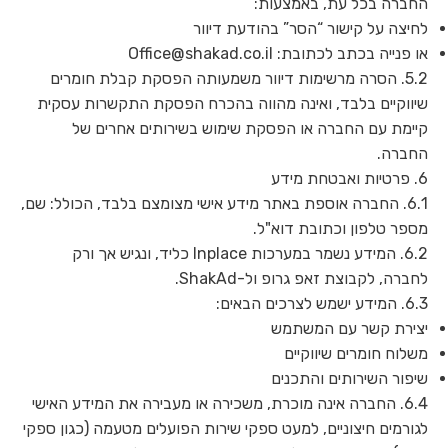
החברה בכל עת, באמצעות:
לחיצה על קישור “הסר” בהודעת דיוור
או פנייה בכתב לכתובת:
Office@shakad.co.il
5.2. הסרה מרשימות דיוור משמעותה הפסקת קבלת חומרים
שיווקיים בלבד, ואינה מהווה בהכרח הפסקת התקשרות עסקית
קיימת עם החברה או הפסקת שימוש בשירותים אחרים של
החברה.
6. פרטיות ואבטחת מידע
6.1. החברה אוספת באתר מידע אישי מצומצם בלבד, הכולל: שם,
מספר טלפון וכתובת דוא"ל.
6.2. המידע נשמר במערכות Inplace כליד, ונגיש אך ורק
לחברה, לקבוצת זאפ גרופ ול-ShakAd.
6.3. המידע ישמש לצרכים הבאים:
יצירת קשר עם המשתמש
משלוח חומרים שיווקיים
שיפור השירותים והתכנים
6.4. החברה אינה מוכרת, משכירה או מעבירה את המידע האישי
לגורמים חיצוניים, למעט ספקי שירות הפועלים מטעמה (כגון ספקי