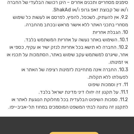
סימנים מסחריים ותכנים אחרים – הינן רכושה הבלעדי של החברה
ו/או של קבוצת זאפ גרופ ו/או ShakAd.
9.2. אין להעתיק, לשכפל, להפיץ, לפרסם או לעשות כל שימוש
מסחרי בתכני האתר ללא אישור מראש ובכתב מהחברה.
10. הגבלת אחריות
10.1. השימוש באתר נעשה על אחריות המשתמש בלבד.
10.2. החברה לא תישא בכל אחריות לנזק ישיר או עקיף, כספי או
אחר, שייגרם למשתמש עקב שימוש באתר, הסתמכות על תכניו או
אי זמינותו.
10.3. החברה אינה מתחייבת לזמינות רציפה של האתר או
לפעולתו ללא תקלות.
11. דין וסמכות שיפוט
11.1. על תקנון זה יחולו דיני מדינת ישראל בלבד.
11.2. סמכות השיפוט הבלעדית בכל מחלוקת הנוגעת לאתר או
לתקנון זה נתונה לבתי המשפט המוסמכים במחוז תל-אביב–יפו.