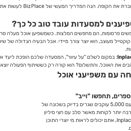
קופה. הנה המדריך המעשי של BizPlace לעשות את זה נכון.
יענים למסעדות עובד טוב כל כך?
קוקטייל מעוצב, הוא יוצר צורך מיידי. אבל הבעיה הגדולה של שיו
ת.
Inpla
: במקום לשלם "על עיוור", המסעדה שלכם הופכת ליעד אל
בים את האוכל, והתשלום? הוא קורה רק כששיתוף הפעולה יוצא 
חה עם משפיעני אוכל 
לפעמים מיקרו-משפיען עם 5,000 עוקבים שגרים בדיוק בשכונה של 
ה יותר לקוחות מאשר סלב עם חצי מיליון 
עוקבים מכל הארץ. ב-Inplace, אתם יכולים לראות מי יוצרי התוכן 
.