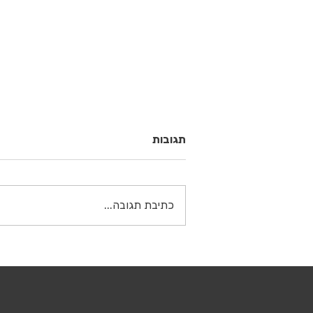
תגובות
כתיבת תגובה...
שיווק עגלת קפה: איך להפוך
את העגלה שלכם ליעד הכי חם
באינסטגרם?