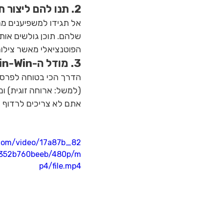
2. תנו להם ליצור תוכן אותנטי (UGC)
אל תגידו למשפיענים מה
שלהם. תוכן גולשים אות
הפוטנציאלי מאשר צילום 
3. מודל ה-Win-Win: שלמו על תוצאות
הדרך הכי בטוחה לפרסם
(למשל: ארוחה זוגית) ו
אתם לא צריכים לרדוף א
c.com/video/17a87b_82
352b760beeb/480p/m
p4/file.mp4