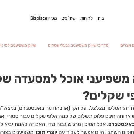
בית
לקוחות
שת"פים
מגזין Bizplace
ויוצרים
מדריכי שיווק משפיענים לבעלי עסקים
שיווק משפיענים לפי ני
 משפיעני אוכל למסעדה של
י שקלים?
זה: הטלפון מצלצל, ועל הקו (או בהודעה באינסטגרם) נמצא "מ
ש ארוחה חינם פלוס תשלום של כמה אלפי שקלים עבור סטורי. א
באינסטגרם
, אבל הסיכון מרגיש גבוה מדי. האם זה באמת יביא ל
קים השתנו. היום אפשר לעבוד עם 
יוצרי תוכן
 ומשפיענים בצורה