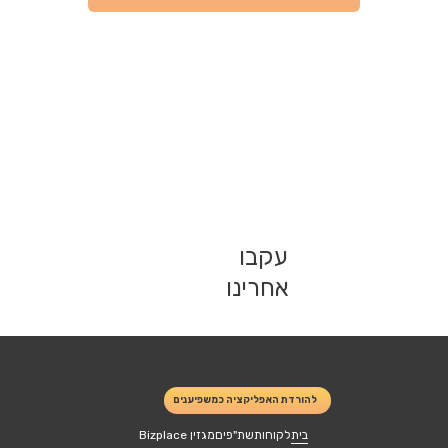
עקבו
אחרינו
להורדת האפליקציה כמשפיענים
בית
לקוחות
שת"פים
מגזין Bizplace